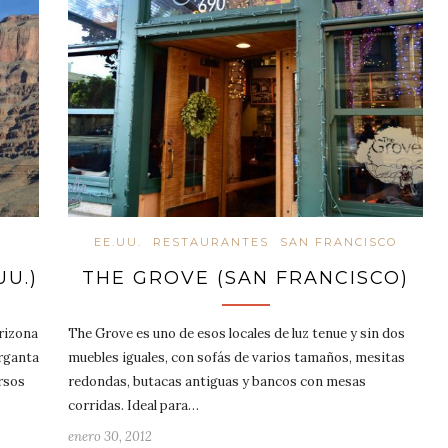
EE.UU.
RESTAURANTES
SAN FRANCISCO
U.)
THE GROVE (SAN FRANCISCO)
Arizona
The Grove es uno de esos locales de luz tenue y sin dos
rganta
muebles iguales, con sofás de varios tamaños, mesitas
ersos
redondas, butacas antiguas y bancos con mesas
corridas. Ideal para…
enero 30, 2012