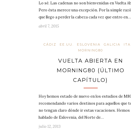
Lo sé. Las cadenas no son bienvenidas en Vuelta Ab
Pero ésta merece una excepción. Por la simple raz
que llego a perder la cabeza cada vez que entro en…
abril 7, 2015
CÁDIZ
EE.UU.
ESLOVENIA
GALICIA
ITA
MORNING80
VUELTA ABIERTA EN
MORNING80 (ÚLTIMO
CAPÍTULO)
Hoy hemos estado de nuevo en los estudios de M8
recomendando varios destinos para aquellos que t
no tengan claro dónde ir estas vacaciones. Hemos
hablado de Eslovenia, del Norte de…
julio 12, 2013