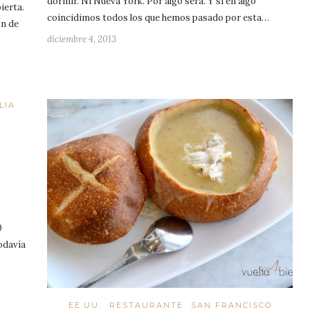
dormir. Ni Nueva York. Por algo será. Y si en algo
ierta.
coincidimos todos los que hemos pasado por esta…
ón de
diciembre 4, 2013
LIA
0
odavía
EE.UU.
RESTAURANTE
SAN FRANCISCO