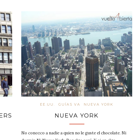
EE.UU.
GUÍAS VA
NUEVA YORK
ERS
NUEVA YORK
No conozco a nadie a quien no le guste el chocolate. Ni