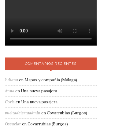
COMENTARIOS RECIENTES
Juliana
en
Mapas y compañía (Málaga)
Anna
en
Una nueva pasajera
Coris
en
Una nueva pasajera
vueltaabiertaadmin
en
Covarrubias (Burgos)
Oscuelar
en
Covarrubias (Burgos)