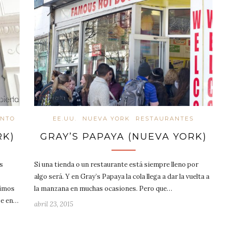
ANTO
EE.UU.
NUEVA YORK
RESTAURANTES
RK)
GRAY’S PAPAYA (NUEVA YORK)
s
Si una tienda o un restaurante está siempre lleno por
algo será. Y en Gray’s Papaya la cola llega a dar la vuelta a
simos
la manzana en muchas ocasiones. Pero que…
se en…
abril 23, 2015