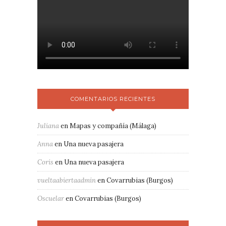
COMENTARIOS RECIENTES
Juliana
en
Mapas y compañía (Málaga)
Anna
en
Una nueva pasajera
Coris
en
Una nueva pasajera
vueltaabiertaadmin
en
Covarrubias (Burgos)
Oscuelar
en
Covarrubias (Burgos)