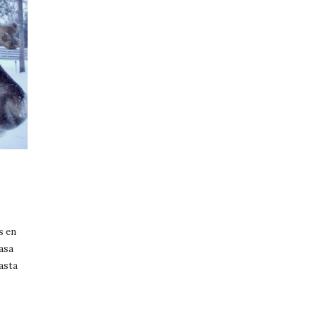
s en
asa
hasta