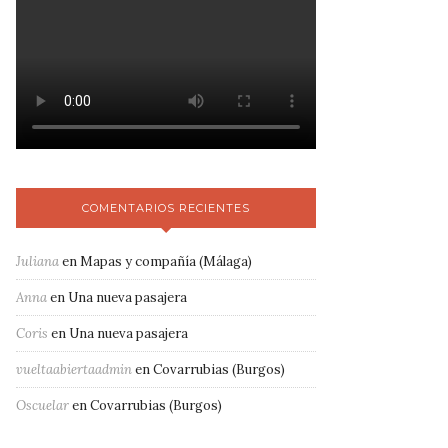
COMENTARIOS RECIENTES
Juliana
en
Mapas y compañía (Málaga)
Anna
en
Una nueva pasajera
Coris
en
Una nueva pasajera
vueltaabiertaadmin
en
Covarrubias (Burgos)
Oscuelar
en
Covarrubias (Burgos)