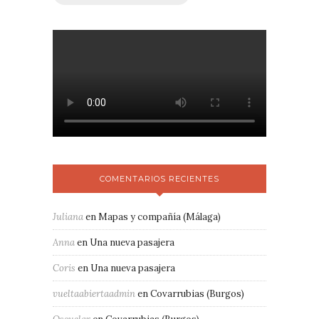
COMENTARIOS RECIENTES
Juliana
en
Mapas y compañía (Málaga)
Anna
en
Una nueva pasajera
Coris
en
Una nueva pasajera
vueltaabiertaadmin
en
Covarrubias (Burgos)