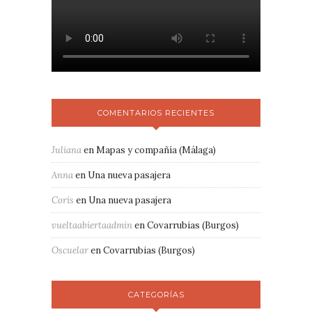
COMENTARIOS RECIENTES
Juliana
en
Mapas y compañía (Málaga)
Anna
en
Una nueva pasajera
Coris
en
Una nueva pasajera
vueltaabiertaadmin
en
Covarrubias (Burgos)
Oscuelar
en
Covarrubias (Burgos)
CATEGORÍAS