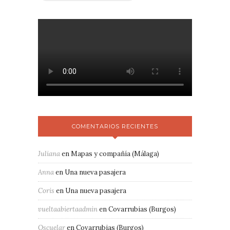
COMENTARIOS RECIENTES
Juliana
en
Mapas y compañía (Málaga)
Anna
en
Una nueva pasajera
Coris
en
Una nueva pasajera
vueltaabiertaadmin
en
Covarrubias (Burgos)
Oscuelar
en
Covarrubias (Burgos)