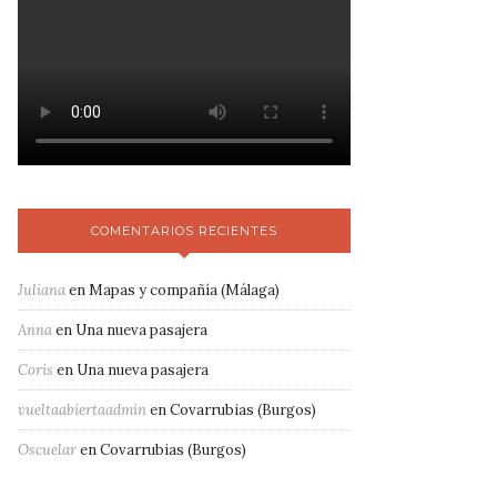
COMENTARIOS RECIENTES
Juliana
en
Mapas y compañía (Málaga)
Anna
en
Una nueva pasajera
Coris
en
Una nueva pasajera
vueltaabiertaadmin
en
Covarrubias (Burgos)
Oscuelar
en
Covarrubias (Burgos)