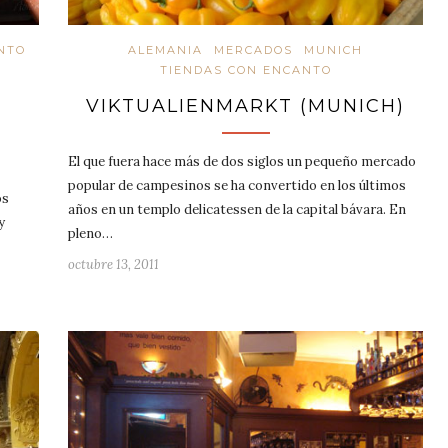
NTO
ALEMANIA
MERCADOS
MUNICH
TIENDAS CON ENCANTO
VIKTUALIENMARKT (MUNICH)
El que fuera hace más de dos siglos un pequeño mercado
popular de campesinos se ha convertido en los últimos
os
años en un templo delicatessen de la capital bávara. En
y
pleno…
octubre 13, 2011