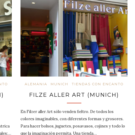
NTO
ALEMANIA
MUNICH
TIENDAS CON ENCANTO
)
FILZE ALLER ART (MUNICH)
En Filzer aller Art sólo venden fieltro. De todos los
colores imaginables, con diferentes formas y grosores.
ntrica
Para hacer bolsos, juguetes, posavasos, cojines y todo lo
ales:…
que la imaginación permita. Una tienda…