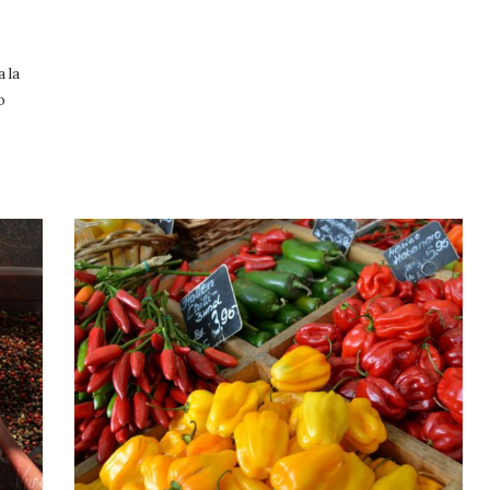
a la
o