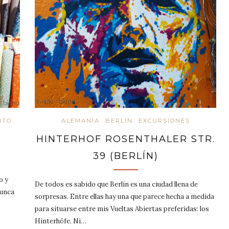
NTO
ALEMANIA
BERLÍN
EXCURSIONES
HINTERHOF ROSENTHALER STR.
39 (BERLÍN)
o y
De todos es sabido que Berlín es una ciudad llena de
nunca
sorpresas. Entre ellas hay una que parece hecha a medida
para situarse entre mis Vueltas Abiertas preferidas: los
Hinterhöfe. Ni…