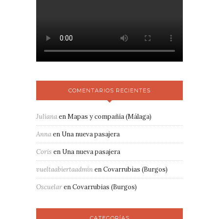
COMENTARIOS RECIENTES
Juliana
en
Mapas y compañía (Málaga)
Anna
en
Una nueva pasajera
Coris
en
Una nueva pasajera
vueltaabiertaadmin
en
Covarrubias (Burgos)
Oscuelar
en
Covarrubias (Burgos)
CATEGORÍAS