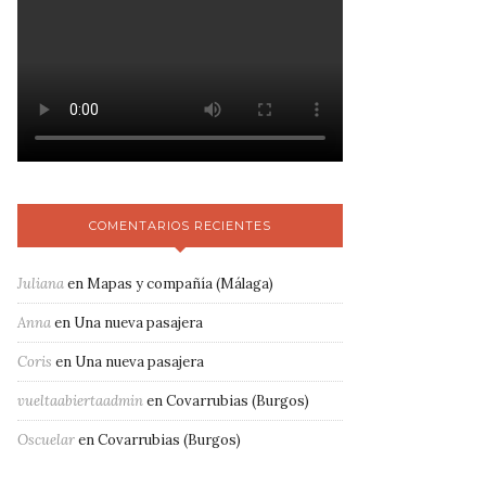
COMENTARIOS RECIENTES
Juliana
en
Mapas y compañía (Málaga)
Anna
en
Una nueva pasajera
Coris
en
Una nueva pasajera
vueltaabiertaadmin
en
Covarrubias (Burgos)
Oscuelar
en
Covarrubias (Burgos)