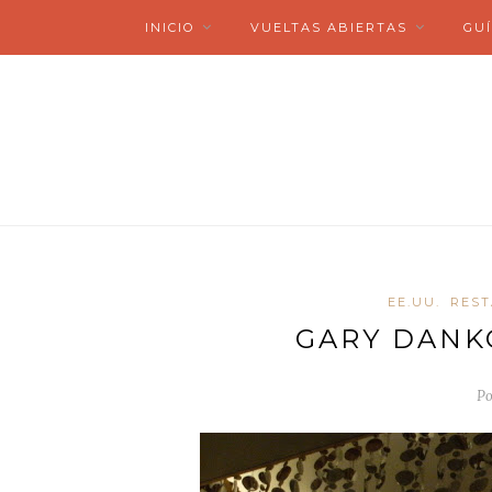
INICIO
VUELTAS ABIERTAS
GUÍ
EE.UU.
RES
GARY DANK
Po