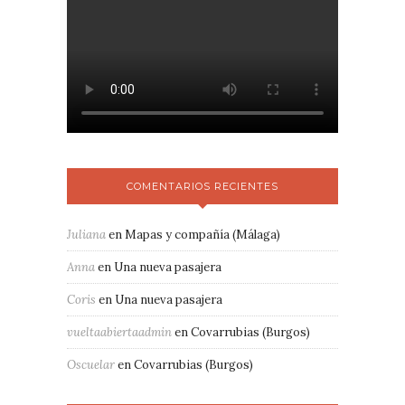
COMENTARIOS RECIENTES
Juliana
en
Mapas y compañía (Málaga)
Anna
en
Una nueva pasajera
Coris
en
Una nueva pasajera
vueltaabiertaadmin
en
Covarrubias (Burgos)
Oscuelar
en
Covarrubias (Burgos)