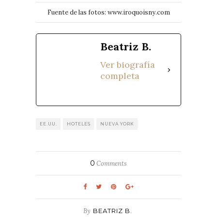
Fuente de las fotos: www.iroquoisny.com
Beatriz B.
Ver biografía
completa
EE.UU.
HOTELES
NUEVA YORK
0
Comments
By
BEATRIZ B.