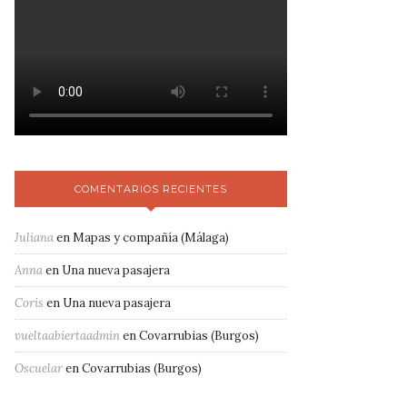
COMENTARIOS RECIENTES
Juliana
en
Mapas y compañía (Málaga)
Anna
en
Una nueva pasajera
Coris
en
Una nueva pasajera
vueltaabiertaadmin
en
Covarrubias (Burgos)
Oscuelar
en
Covarrubias (Burgos)