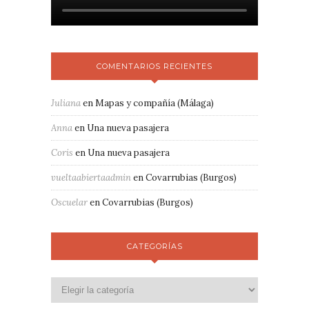
COMENTARIOS RECIENTES
Juliana
en
Mapas y compañía (Málaga)
Anna
en
Una nueva pasajera
Coris
en
Una nueva pasajera
vueltaabiertaadmin
en
Covarrubias (Burgos)
Oscuelar
en
Covarrubias (Burgos)
CATEGORÍAS