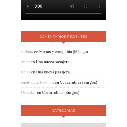
COMENTARIOS RECIENTES
Juliana
en
Mapas y compañía (Málaga)
Anna
en
Una nueva pasajera
Coris
en
Una nueva pasajera
vueltaabiertaadmin
en
Covarrubias (Burgos)
Oscuelar
en
Covarrubias (Burgos)
CATEGORÍAS