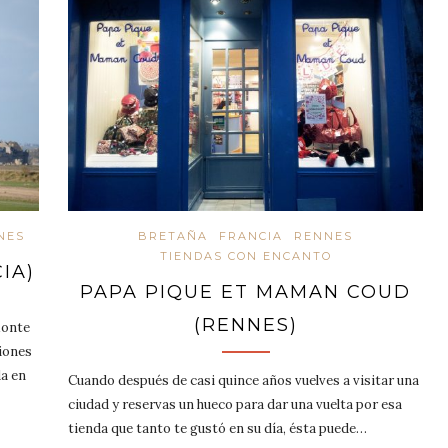
NES
BRETAÑA
FRANCIA
RENNES
TIENDAS CON ENCANTO
IA)
PAPA PIQUE ET MAMAN COUD
(RENNES)
Monte
giones
da en
Cuando después de casi quince años vuelves a visitar una
ciudad y reservas un hueco para dar una vuelta por esa
tienda que tanto te gustó en su día, ésta puede…