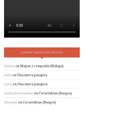
COMENTARIOS RECIENTES
Juliana
en
Mapas y compañía (Málaga)
Anna
en
Una nueva pasajera
Coris
en
Una nueva pasajera
vueltaabiertaadmin
en
Covarrubias (Burgos)
Oscuelar
en
Covarrubias (Burgos)