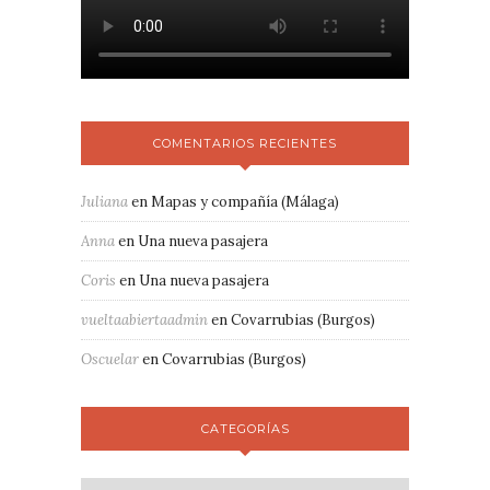
COMENTARIOS RECIENTES
Juliana
en
Mapas y compañía (Málaga)
Anna
en
Una nueva pasajera
Coris
en
Una nueva pasajera
vueltaabiertaadmin
en
Covarrubias (Burgos)
Oscuelar
en
Covarrubias (Burgos)
CATEGORÍAS