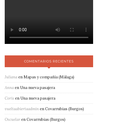
COMENTARIOS RECIENTES
Juliana
en
Mapas y compañía (Málaga)
Anna
en
Una nueva pasajera
Coris
en
Una nueva pasajera
vueltaabiertaadmin
en
Covarrubias (Burgos)
Oscuelar
en
Covarrubias (Burgos)