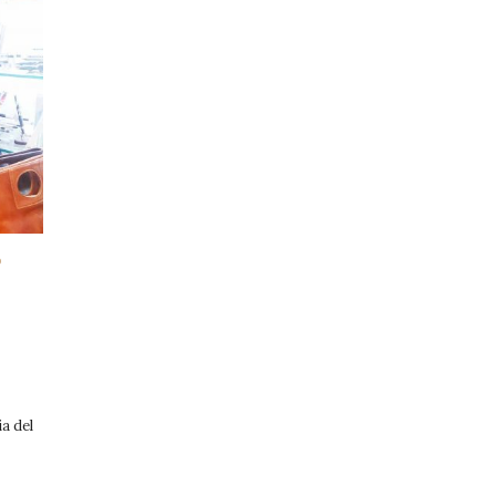
O
a del