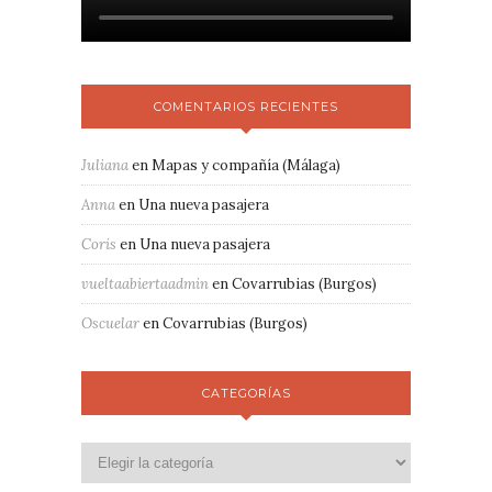
COMENTARIOS RECIENTES
Juliana
en
Mapas y compañía (Málaga)
Anna
en
Una nueva pasajera
Coris
en
Una nueva pasajera
vueltaabiertaadmin
en
Covarrubias (Burgos)
Oscuelar
en
Covarrubias (Burgos)
CATEGORÍAS