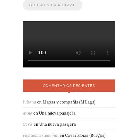
COMENTARIOS RECIENTES
Juliana
en
Mapas y compañía (Málaga)
Anna
en
Una nueva pasajera
Coris
en
Una nueva pasajera
vueltaabiertaadmin
en
Covarrubias (Burgos)