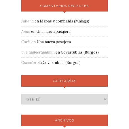
COMENTARIOS RECIENTES
Juliana
en
Mapas y compañía (Málaga)
Anna
en
Una nueva pasajera
Coris
en
Una nueva pasajera
vueltaabiertaadmin
en
Covarrubias (Burgos)
Oscuelar
en
Covarrubias (Burgos)
CATEGORÍAS
ARCHIVOS