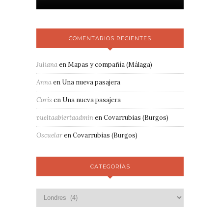
COMENTARIOS RECIENTES
Juliana
en
Mapas y compañía (Málaga)
Anna
en
Una nueva pasajera
Coris
en
Una nueva pasajera
vueltaabiertaadmin
en
Covarrubias (Burgos)
Oscuelar
en
Covarrubias (Burgos)
CATEGORÍAS