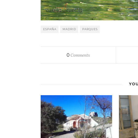
ESPAÑA
MADRID
PARQUES
0
Comments
YOU