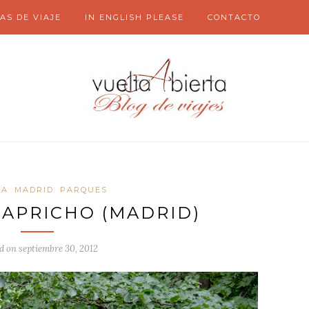
AS DE VIAJE
IN ENGLISH PLEASE
CONTACTO
ÑA
MADRID
PARQUES
CAPRICHO (MADRID)
d on
septiembre 30, 2012