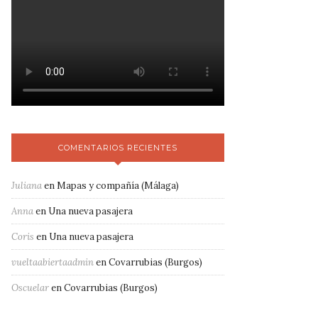
COMENTARIOS RECIENTES
Juliana
en
Mapas y compañía (Málaga)
Anna
en
Una nueva pasajera
Coris
en
Una nueva pasajera
vueltaabiertaadmin
en
Covarrubias (Burgos)
Oscuelar
en
Covarrubias (Burgos)