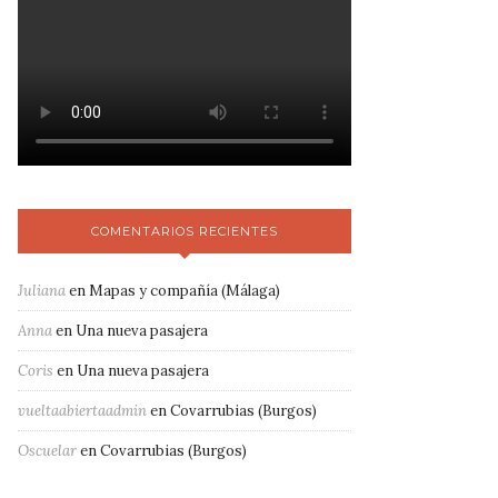
COMENTARIOS RECIENTES
Juliana
en
Mapas y compañía (Málaga)
Anna
en
Una nueva pasajera
Coris
en
Una nueva pasajera
vueltaabiertaadmin
en
Covarrubias (Burgos)
Oscuelar
en
Covarrubias (Burgos)