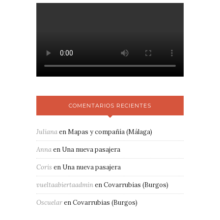
COMENTARIOS RECIENTES
Juliana
en
Mapas y compañía (Málaga)
Anna
en
Una nueva pasajera
Coris
en
Una nueva pasajera
vueltaabiertaadmin
en
Covarrubias (Burgos)
Oscuelar
en
Covarrubias (Burgos)