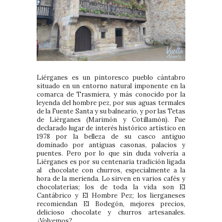
Liérganes es un pintoresco pueblo cántabro
situado en un entorno natural imponente en la
comarca de Trasmiera, y más conocido por la
leyenda del hombre pez, por sus aguas termales
de la Fuente Santa y su balneario, y por las Tetas
de Liérganes (Marimón y Cotillamón). Fue
declarado lugar de interés histórico artístico en
1978 por la belleza de su casco antiguo
dominado por antiguas casonas, palacios y
puentes. Pero por lo que sin duda volvería a
Liérganes es por su centenaria tradición ligada
al chocolate con churros, especialmente a la
hora de la merienda. Lo sirven en varios cafés y
chocolaterías; los de toda la vida son El
Cantábrico y El Hombre Pez; los lierganeses
recomiendan El Bodegón, mejores precios,
delicioso chocolate y churros artesanales.
¿Volvemos?