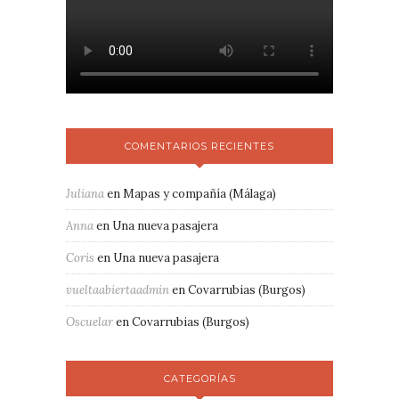
COMENTARIOS RECIENTES
Juliana
en
Mapas y compañía (Málaga)
Anna
en
Una nueva pasajera
Coris
en
Una nueva pasajera
vueltaabiertaadmin
en
Covarrubias (Burgos)
Oscuelar
en
Covarrubias (Burgos)
CATEGORÍAS