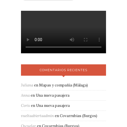
COMENTARIOS RECIENTES
Juliana
en
Mapas y compañía (Málaga)
Anna
en
Una nueva pasajera
Coris
en
Una nueva pasajera
vueltaabiertaadmin
en
Covarrubias (Burgos)
Oscuelar
en
Covarrubias (Burgos)