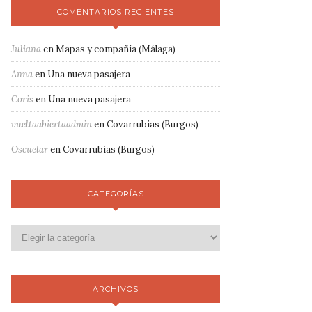
COMENTARIOS RECIENTES
Juliana
en
Mapas y compañía (Málaga)
Anna
en
Una nueva pasajera
Coris
en
Una nueva pasajera
vueltaabiertaadmin
en
Covarrubias (Burgos)
Oscuelar
en
Covarrubias (Burgos)
CATEGORÍAS
ARCHIVOS