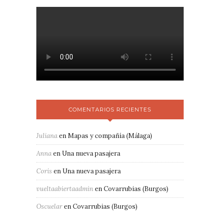
COMENTARIOS RECIENTES
Juliana
en
Mapas y compañía (Málaga)
Anna
en
Una nueva pasajera
Coris
en
Una nueva pasajera
vueltaabiertaadmin
en
Covarrubias (Burgos)
Oscuelar
en
Covarrubias (Burgos)