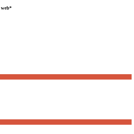
a web
*