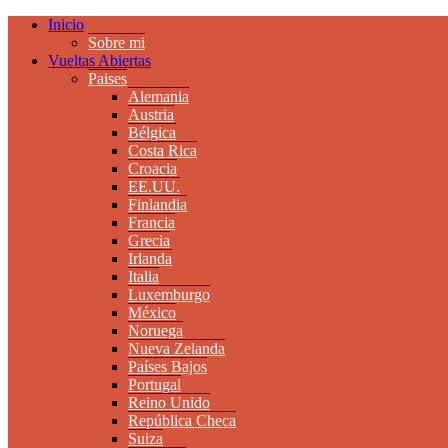
Inicio
Sobre mi
Vueltas Abiertas
Paises
Alemania
Austria
Bélgica
Costa Rica
Croacia
EE.UU.
Finlandia
Francia
Grecia
Irlanda
Italia
Luxemburgo
México
Noruega
Nueva Zelanda
Países Bajos
Portugal
Reino Unido
República Checa
Suiza