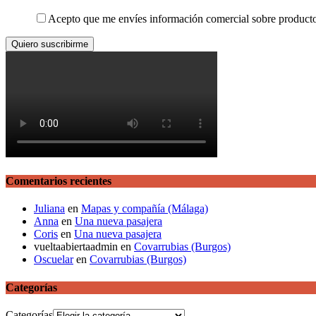
Acepto que me envíes información comercial sobre producto
Comentarios recientes
Juliana
en
Mapas y compañía (Málaga)
Anna
en
Una nueva pasajera
Coris
en
Una nueva pasajera
vueltaabiertaadmin
en
Covarrubias (Burgos)
Oscuelar
en
Covarrubias (Burgos)
Categorías
Categorías