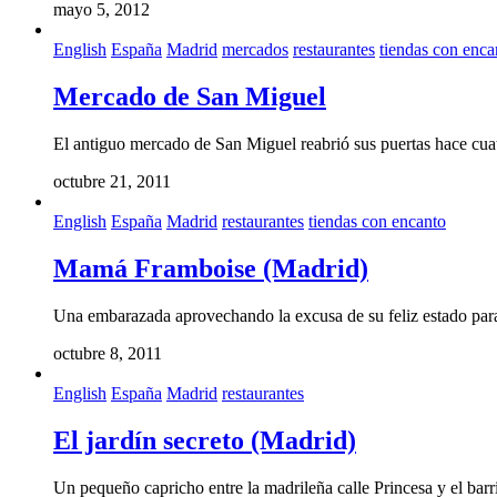
mayo 5, 2012
English
España
Madrid
mercados
restaurantes
tiendas con enca
Mercado de San Miguel
El antiguo mercado de San Miguel reabrió sus puertas hace cua
octubre 21, 2011
English
España
Madrid
restaurantes
tiendas con encanto
Mamá Framboise (Madrid)
Una embarazada aprovechando la excusa de su feliz estado para 
octubre 8, 2011
English
España
Madrid
restaurantes
El jardín secreto (Madrid)
Un pequeño capricho entre la madrileña calle Princesa y el barr