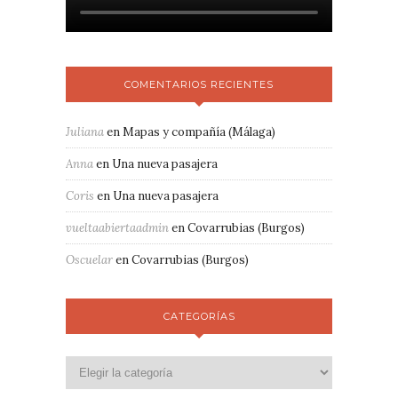
COMENTARIOS RECIENTES
Juliana
en
Mapas y compañía (Málaga)
Anna
en
Una nueva pasajera
Coris
en
Una nueva pasajera
vueltaabiertaadmin
en
Covarrubias (Burgos)
Oscuelar
en
Covarrubias (Burgos)
CATEGORÍAS