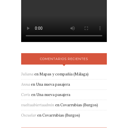
COMENTARIOS RECIENTES
Juliana
en
Mapas y compañía (Málaga)
Anna
en
Una nueva pasajera
Coris
en
Una nueva pasajera
vueltaabiertaadmin
en
Covarrubias (Burgos)
Oscuelar
en
Covarrubias (Burgos)