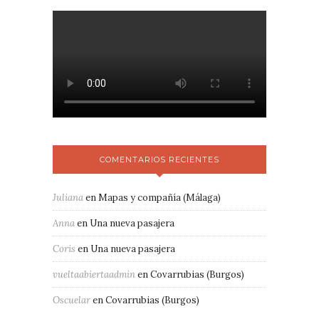
COMENTARIOS RECIENTES
Juliana
en
Mapas y compañía (Málaga)
Anna
en
Una nueva pasajera
Coris
en
Una nueva pasajera
vueltaabiertaadmin
en
Covarrubias (Burgos)
Oscuelar
en
Covarrubias (Burgos)