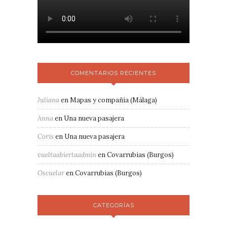
COMENTARIOS RECIENTES
Juliana
en
Mapas y compañía (Málaga)
Anna
en
Una nueva pasajera
Coris
en
Una nueva pasajera
vueltaabiertaadmin
en
Covarrubias (Burgos)
Oscuelar
en
Covarrubias (Burgos)
CATEGORÍAS