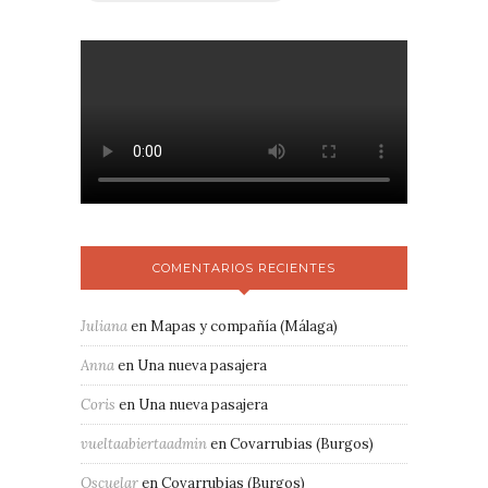
COMENTARIOS RECIENTES
Juliana
en
Mapas y compañía (Málaga)
Anna
en
Una nueva pasajera
Coris
en
Una nueva pasajera
vueltaabiertaadmin
en
Covarrubias (Burgos)
Oscuelar
en
Covarrubias (Burgos)