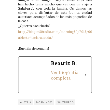
amigos de Morning80. Hoy la consulta que nos
han hecho tenía mucho que ver con un viaje a
Salzburgo
con toda la familia. Os damos las
claves para disfrutar de esta bonita ciudad
austriaca acompañados de los más pequeños de
la casa.
¿Quieres escucharlo?
http://blog.m80radio.com/morning80/2013/06/21/vuelta-
abierta-hacia-austria/
¡Buen fin de semana!
Beatriz B.
Ver biografía
completa
AUSTRIA
MORNING80
SALZBURGO