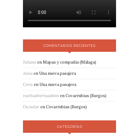
COMENTARIOS RECIENTES
Juliana
en
Mapas y compañía (Málaga)
Anna
en
Una nueva pasajera
Coris
en
Una nueva pasajera
vueltaabiertaadmin
en
Covarrubias (Burgos)
Oscuelar
en
Covarrubias (Burgos)
CATEGORÍAS