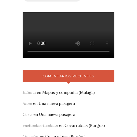
COMENTARIOS RECIENTES
Juliana
en
Mapas y compañía (Málaga)
Anna
en
Una nueva pasajera
Coris
en
Una nueva pasajera
vueltaabiertaadmin
en
Covarrubias (Burgos)
Oscuelar
en
Covarrubias (Burgos)