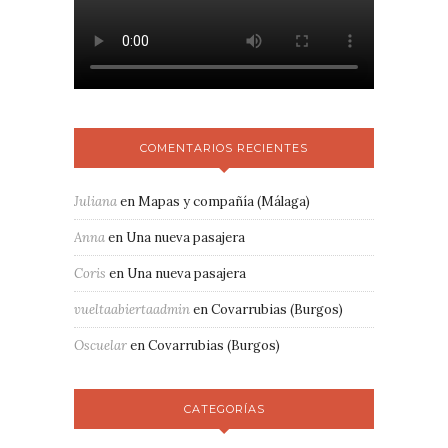
COMENTARIOS RECIENTES
Juliana
en
Mapas y compañía (Málaga)
Anna
en
Una nueva pasajera
Coris
en
Una nueva pasajera
vueltaabiertaadmin
en
Covarrubias (Burgos)
Oscuelar
en
Covarrubias (Burgos)
CATEGORÍAS