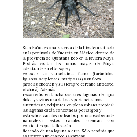
Sian Ka’an es una reserva de la biosfera situada
en la península de Yucatán en México, dentro de
la provincia de Quintana Roo en la Riviera Maya.
Podrás visitar las ruinas mayas de Muyil,
adentrarte en el bosque y
conocer su variadísima fauna (tarántulas,
iguanas, serpientes, mariposas) y su flora
(árboles chechén y su siempre cercano antídoto,
el chacá). Además
recorrerás en lancha sus tres lagunas de agua
dulce y vivirás una de las experiencias más
auténticas y relajantes en plena sabana tropical:
las lagunas están conectadas por largos y
estrechos canales rodeados por una exuberante
naturaleza; estos canales cuentan con
corrientes que te llevarán
flotando de una laguna a otra. Sólo tendrás que
agarrarte a un chaleco salvavidas