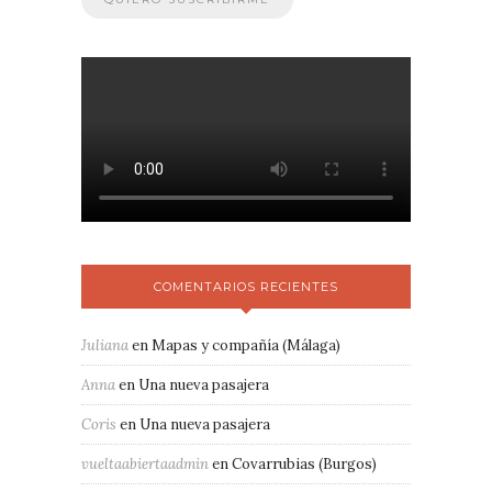
COMENTARIOS RECIENTES
Juliana
en
Mapas y compañía (Málaga)
Anna
en
Una nueva pasajera
Coris
en
Una nueva pasajera
vueltaabiertaadmin
en
Covarrubias (Burgos)