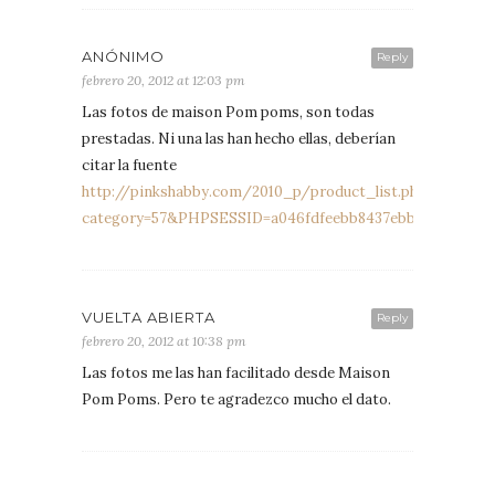
ANÓNIMO
Reply
febrero 20, 2012 at 12:03 pm
Las fotos de maison Pom poms, son todas
prestadas. Ni una las han hecho ellas, deberían
citar la fuente
http://pinkshabby.com/2010_p/product_list.php?
category=57&PHPSESSID=a046fdfeebb8437ebbf0b6a22f73
VUELTA ABIERTA
Reply
febrero 20, 2012 at 10:38 pm
Las fotos me las han facilitado desde Maison
Pom Poms. Pero te agradezco mucho el dato.