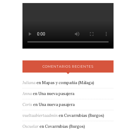
COMENTARIOS RECIENTES
Juliana
en
Mapas y compañía (Málaga)
Anna
en
Una nueva pasajera
Coris
en
Una nueva pasajera
vueltaabiertaadmin
en
Covarrubias (Burgos)
Oscuelar
en
Covarrubias (Burgos)