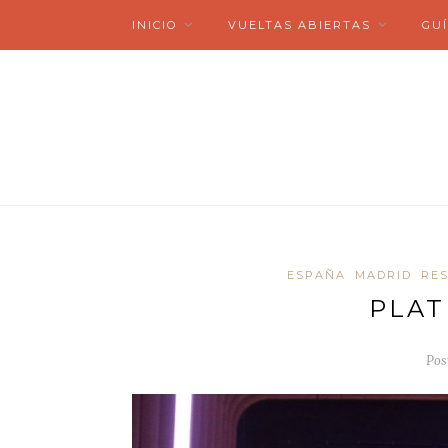
INICIO
VUELTAS ABIERTAS
GUÍ
ESPAÑA
MADRID
RE
PLAT
Pos