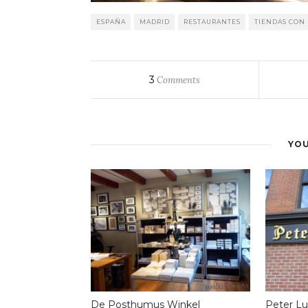
ESPAÑA
MADRID
RESTAURANTES
TIENDAS CON
3
Comments
YOU
De Posthumus Winkel
Peter L