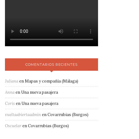
COMENTARIOS RECIENTES
Juliana
en
Mapas y compañía (Málaga)
Anna
en
Una nueva pasajera
Coris
en
Una nueva pasajera
vueltaabiertaadmin
en
Covarrubias (Burgos)
Oscuelar
en
Covarrubias (Burgos)