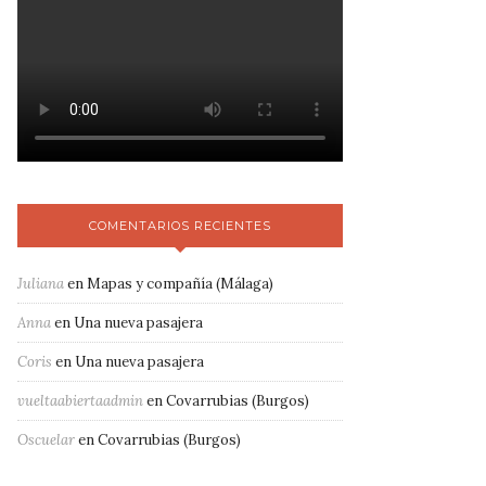
COMENTARIOS RECIENTES
Juliana
en
Mapas y compañía (Málaga)
Anna
en
Una nueva pasajera
Coris
en
Una nueva pasajera
vueltaabiertaadmin
en
Covarrubias (Burgos)
Oscuelar
en
Covarrubias (Burgos)