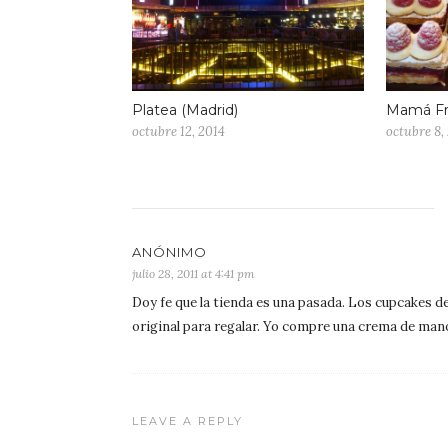
Platea (Madrid)
Mamá Fr
octubre 12, 2014
octubre 8,
ANÓNIMO
julio 28, 2011 at 4:41 pm
Doy fe que la tienda es una pasada. Los cupcakes d
original para regalar. Yo compre una crema de man
LEAVE A REPLY