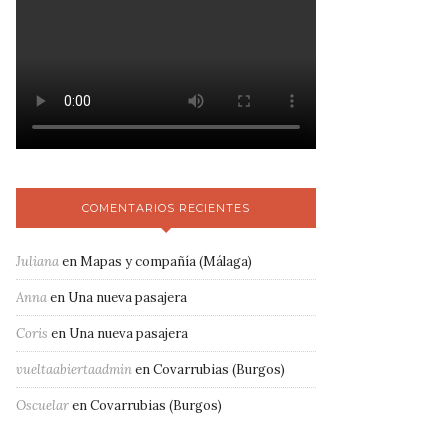
COMENTARIOS RECIENTES
Juliana
en
Mapas y compañía (Málaga)
Anna
en
Una nueva pasajera
Coris
en
Una nueva pasajera
vueltaabiertaadmin
en
Covarrubias (Burgos)
Oscuelar
en
Covarrubias (Burgos)