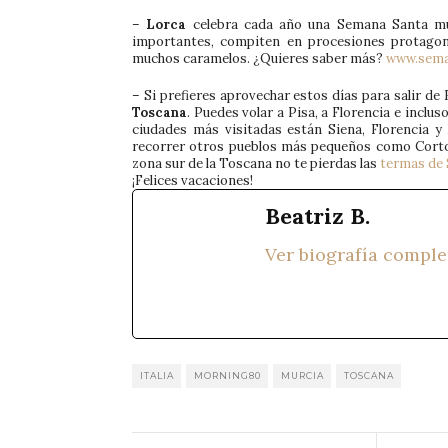
–
Lorca
celebra cada año una Semana Santa muy
importantes, compiten en procesiones protagon
muchos caramelos. ¿Quieres saber más?
www.sema
– Si prefieres aprovechar estos días para salir 
Toscana
. Puedes volar a Pisa, a Florencia e incl
ciudades más visitadas están Siena, Florencia y
recorrer otros pueblos más pequeños como Cortona,
zona sur de la Toscana no te pierdas las
termas de 
¡Felices vacaciones!
Beatriz B.
Ver biografía comple
ITALIA
MORNING80
MURCIA
TOSCANA