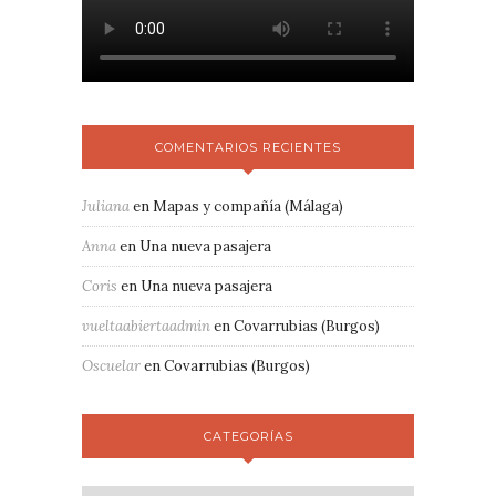
COMENTARIOS RECIENTES
Juliana
en
Mapas y compañía (Málaga)
Anna
en
Una nueva pasajera
Coris
en
Una nueva pasajera
vueltaabiertaadmin
en
Covarrubias (Burgos)
Oscuelar
en
Covarrubias (Burgos)
CATEGORÍAS